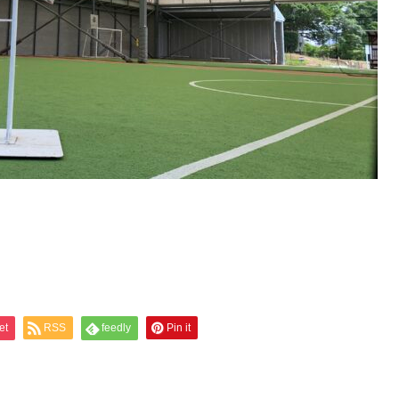
et
RSS
feedly
Pin it