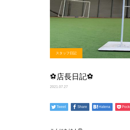
スタッフ日記
⚽️店長日記⚽️
2021.07.27
Tweet
Share
Hatena
Pock