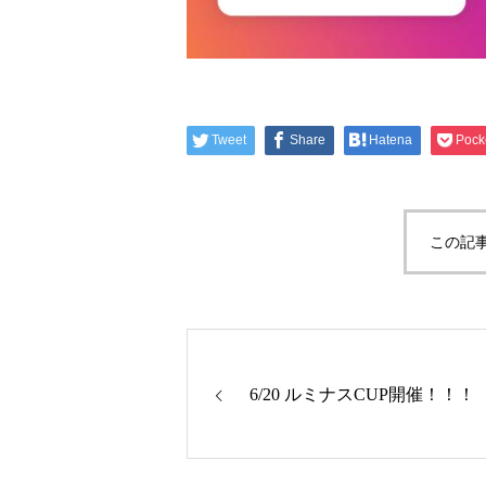
Tweet
Share
Hatena
Pock
この記
6/20 ルミナスCUP開催！！！