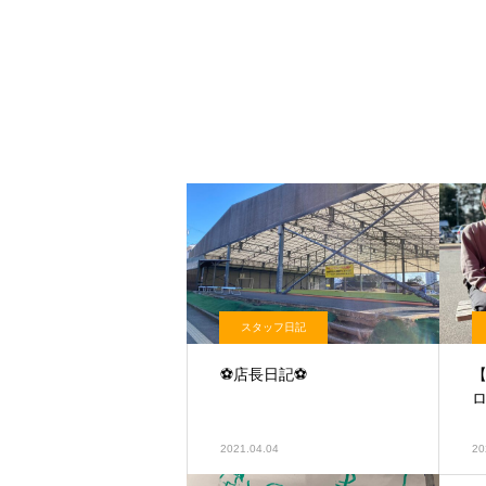
スタッフ日記
⚽️店長日記⚽️
2021.04.04
20