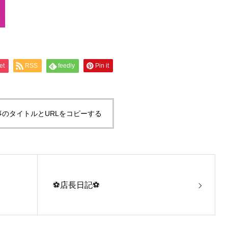
et
RSS
feedly
Pin it
事のタイトルとURLをコピーする
⚽️店長日記⚽️